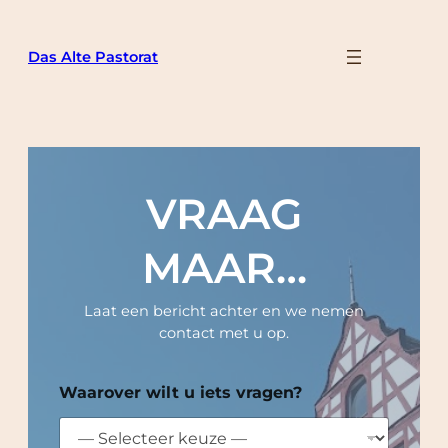
Ga
naar
Das Alte Pastorat
de
inhoud
VRAAG
MAAR…
Laat een bericht achter en we nemen
contact met u op.
Waarover wilt u iets vragen?