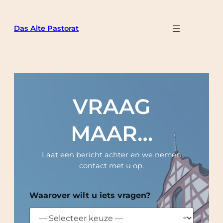
Ga
naar
Das Alte Pastorat
de
inhoud
VRAAG
MAAR…
Laat een bericht achter en we nemen
contact met u op.
Waarover wilt u iets vragen?